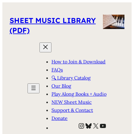
SHEET MUSIC LIBRARY
(PDF)
How to Join & Download
FAQs
🔍 Library Catalog
Our Blog
Play Along Books + Audio
NEW Sheet Music
Support & Contact
Donate
Instagram
Bluesky
X
YouTube