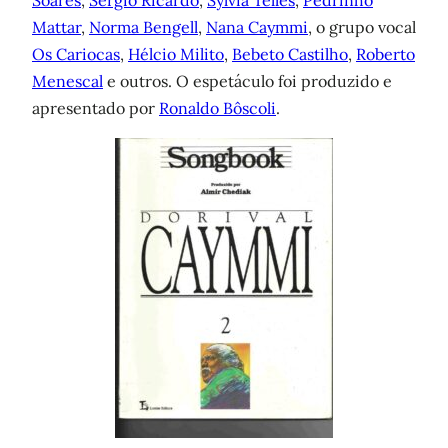
Soares
,
Sérgio Ricardo
,
Sylvia Telles
,
Pedrinho
Mattar
,
Norma Bengell
,
Nana Caymmi
, o grupo vocal
Os Cariocas
,
Hélcio Milito
,
Bebeto Castilho
,
Roberto
Menescal
e outros. O espetáculo foi produzido e
apresentado por
Ronaldo Bôscoli
.