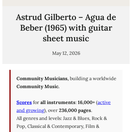
Astrud Gilberto – Agua de
Beber (1965) with guitar
sheet music
May 12, 2026
Community Musicians,
building a worldwide
Community Music.
Scores
for
all instruments
:
16,000+
(
active
and growing
), over
236,000 pages
.
All genres and levels: Jazz & Blues, Rock &
Pop, Classical & Contemporary, Film &