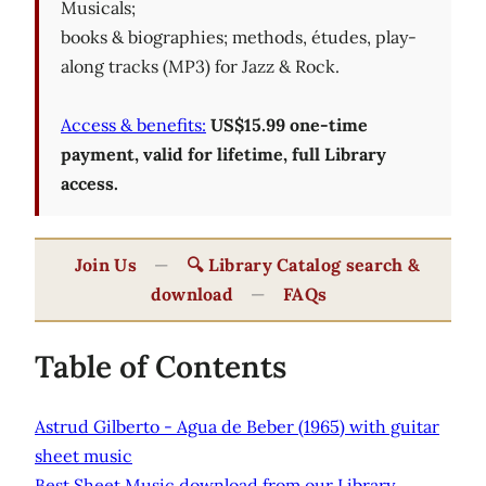
Musicals;
books & biographies; methods, études, play-
along tracks (MP3) for Jazz & Rock.
Access & benefits:
US$15.99 one-time
payment, valid for lifetime, full Library
access.
Join Us
—
🔍 Library Catalog search &
download
—
FAQs
Table of Contents
Astrud Gilberto - Agua de Beber (1965) with guitar
sheet music
Best Sheet Music download from our Library.