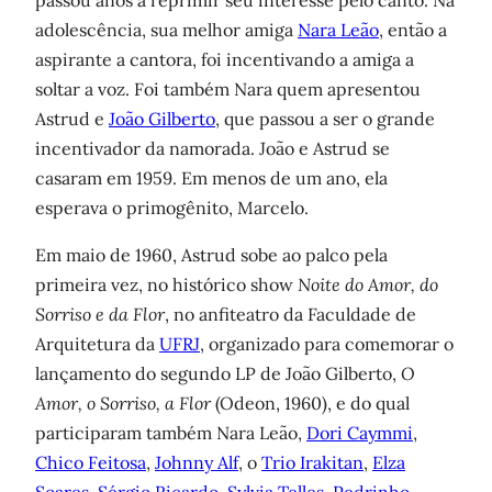
passou anos a reprimir seu interesse pelo canto. Na
adolescência, sua melhor amiga
Nara Leão
, então a
aspirante a cantora, foi incentivando a amiga a
soltar a voz. Foi também Nara quem apresentou
Astrud e
João Gilberto
, que passou a ser o grande
incentivador da namorada. João e Astrud se
casaram em 1959. Em menos de um ano, ela
esperava o primogênito, Marcelo.
Em maio de 1960, Astrud sobe ao palco pela
primeira vez, no histórico show
Noite do Amor, do
Sorriso e da Flor
, no anfiteatro da Faculdade de
Arquitetura da
UFRJ
, organizado para comemorar o
lançamento do segundo LP de João Gilberto,
O
Amor, o Sorriso, a Flor
(Odeon, 1960), e do qual
participaram também Nara Leão,
Dori Caymmi
,
Chico Feitosa
,
Johnny Alf
, o
Trio Irakitan
,
Elza