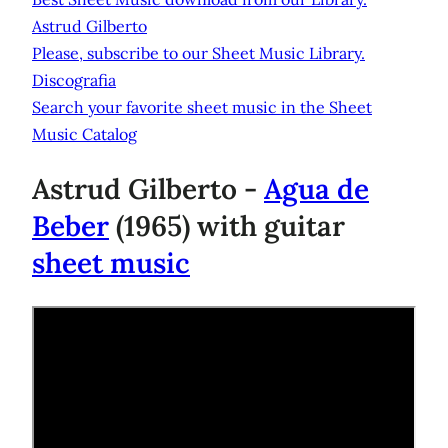
Astrud Gilberto
Please, subscribe to our Sheet Music Library.
Discografia
Search your favorite sheet music in the Sheet
Music Catalog
Astrud Gilberto -
Agua de
Beber
(1965) with guitar
sheet music