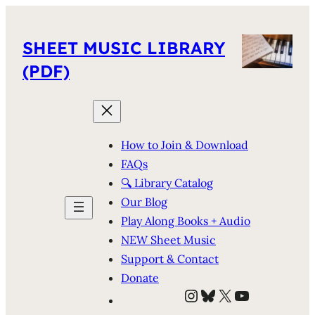
SHEET MUSIC LIBRARY
(PDF)
How to Join & Download
FAQs
🔍 Library Catalog
Our Blog
Play Along Books + Audio
NEW Sheet Music
Support & Contact
Donate
Instagram
Bluesky
X
YouTube