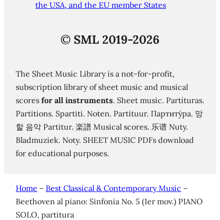
the USA, and the EU member States
©
SML 2019-2026
The Sheet Music Library is a not-for-profit,
subscription library of sheet music and musical
scores
for all instruments
. Sheet music. Partituras.
Partitions. Spartiti. Noten. Partituur. Партиту́ра. 망
할 음악 Partitur. 楽譜 Musical scores. 乐谱 Nuty.
Bladmuziek. Noty. SHEET MUSIC PDFs download
for educational purposes.
Home
–
Best Classical & Contemporary Music
–
Beethoven al piano: Sinfonía No. 5 (1er mov.) PIANO
SOLO, partitura