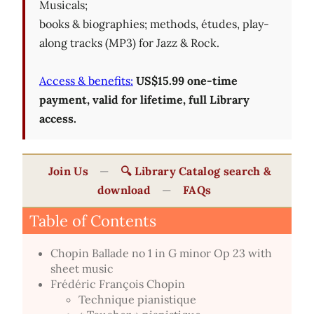
Musicals;
books & biographies; methods, études, play-
along tracks (MP3) for Jazz & Rock.
Access & benefits:
US$15.99 one-time
payment, valid for lifetime, full Library
access.
Join Us
—
🔍 Library Catalog search &
download
—
FAQs
Table of Contents
Chopin Ballade no 1 in G minor Op 23 with
sheet music
Frédéric François Chopin
Technique pianistique