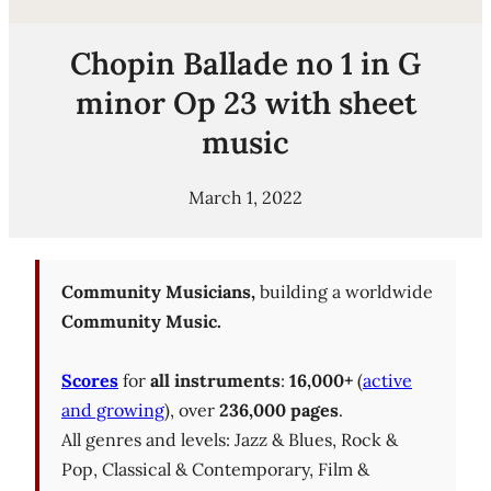
Chopin Ballade no 1 in G
minor Op 23 with sheet
music
March 1, 2022
Community Musicians,
building a worldwide
Community Music.
Scores
for
all instruments
:
16,000+
(
active
and growing
), over
236,000 pages
.
All genres and levels: Jazz & Blues, Rock &
Pop, Classical & Contemporary, Film &